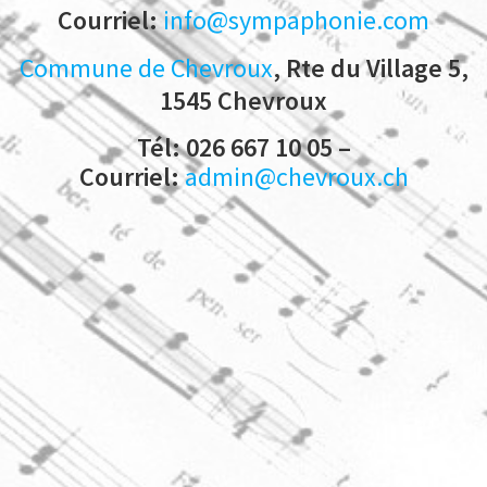
Courriel:
info@sympaphonie.com
Commune de Chevroux
, Rte du Village 5,
1545 Chevroux
Tél: 026 667 10 05 –
Courriel:
admin@chevroux.ch