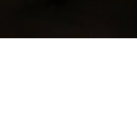
« La
Chanson
du Lac »
horale mixte créée en 1972 à Chevroux et composée aujour
e choristes amateurs. Dirigée pas Pascal Crisinel, la socié
ue année un specatacle mucsical original et entrainant, r
populaires ainsi que des grands classiques de la chanson 