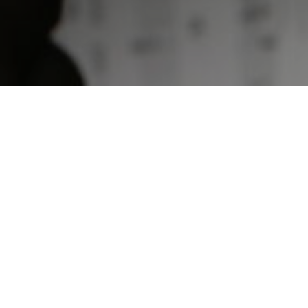
’hui d’une
té s’emploie à
egroupement des
française.